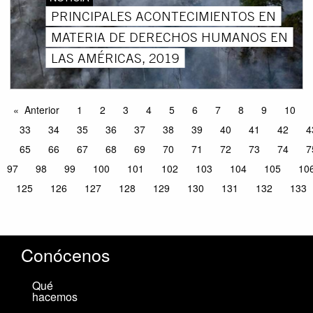
PRINCIPALES ACONTECIMIENTOS EN
MATERIA DE DERECHOS HUMANOS EN
LAS AMÉRICAS, 2019
Anterior
1
2
3
4
5
6
7
8
9
10
33
34
35
36
37
38
39
40
41
42
4
65
66
67
68
69
70
71
72
73
74
7
97
98
99
100
101
102
103
104
105
10
125
126
127
128
129
130
131
132
133
Conócenos
Qué
hacemos