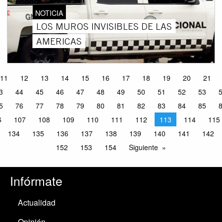
NOTICIA
LOS MUROS INVISIBLES DE LAS
AMERICAS
11
12
13
14
15
16
17
18
19
20
21
3
44
45
46
47
48
49
50
51
52
53
5
76
77
78
79
80
81
82
83
84
85
6
107
108
109
110
111
112
113
114
115
134
135
136
137
138
139
140
141
142
152
153
154
Siguiente
Infórmate
Actualidad
Opinión