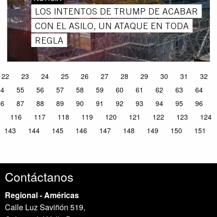
LOS INTENTOS DE TRUMP DE ACABAR
CON EL ASILO, UN ATAQUE EN TODA
REGLA
22
23
24
25
26
27
28
29
30
31
32
54
55
56
57
58
59
60
61
62
63
64
86
87
88
89
90
91
92
93
94
95
96
116
117
118
119
120
121
122
123
124
143
144
145
146
147
148
149
150
151
Contáctanos
Regional - Américas
Calle Luz Saviñón 519,