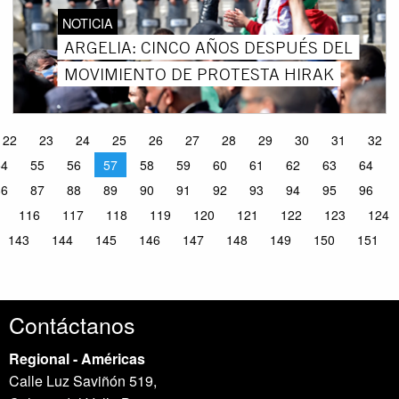
NOTICIA
ARGELIA: CINCO AÑOS DESPUÉS DEL
MOVIMIENTO DE PROTESTA HIRAK
22
23
24
25
26
27
28
29
30
31
32
54
55
56
57
58
59
60
61
62
63
64
86
87
88
89
90
91
92
93
94
95
96
116
117
118
119
120
121
122
123
124
143
144
145
146
147
148
149
150
151
Contáctanos
Regional - Américas
Calle Luz Saviñón 519,