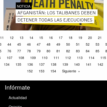
NOTICIA
AFGANISTÁN: LOS TALIBANES DEBEN
DETENER TODAS LAS EJECUCIONES
11
12
13
14
15
16
17
18
19
20
21
3
44
45
46
47
48
49
50
51
52
53
5
76
77
78
79
80
81
82
83
84
85
6
107
108
109
110
111
112
113
114
115
134
135
136
137
138
139
140
141
142
152
153
154
Siguiente
Infórmate
Actualidad
Opinión