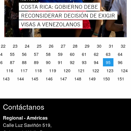
COSTA RICA: GOBIERNO DEBE
RECONSIDERAR DECISIÓN DE EXIGIR
VISAS A VENEZOLANOS
22
23
24
25
26
27
28
29
30
31
32
54
55
56
57
58
59
60
61
62
63
64
86
87
88
89
90
91
92
93
94
95
96
116
117
118
119
120
121
122
123
124
143
144
145
146
147
148
149
150
151
Contáctanos
Regional - Américas
Calle Luz Saviñón 519,