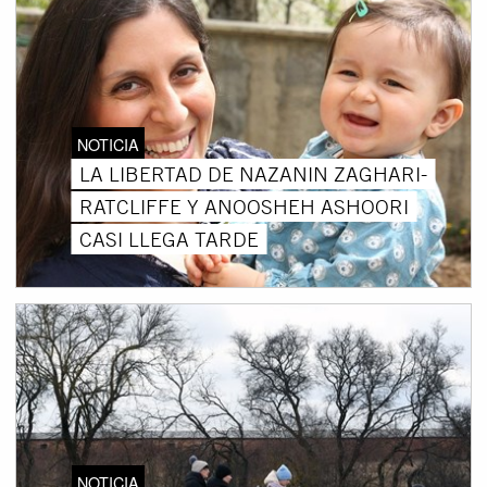
NOTICIA
LA LIBERTAD DE NAZANIN ZAGHARI-
RATCLIFFE Y ANOOSHEH ASHOORI
CASI LLEGA TARDE
NOTICIA