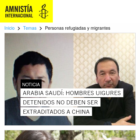
>
>
Inicio
Temas
Personas refugiadas y migrantes
NOTICIA
ARABIA SAUDÍ: HOMBRES UIGURES
DETENIDOS NO DEBEN SER
EXTRADITADOS A CHINA