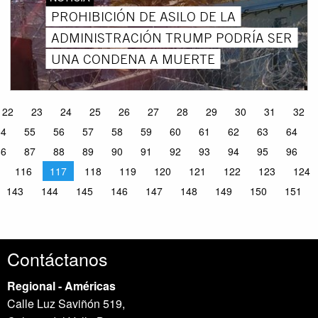
PROHIBICIÓN DE ASILO DE LA
ADMINISTRACIÓN TRUMP PODRÍA SER
UNA CONDENA A MUERTE
22
23
24
25
26
27
28
29
30
31
32
54
55
56
57
58
59
60
61
62
63
64
86
87
88
89
90
91
92
93
94
95
96
116
117
118
119
120
121
122
123
124
143
144
145
146
147
148
149
150
151
Contáctanos
Regional - Américas
Calle Luz Saviñón 519,