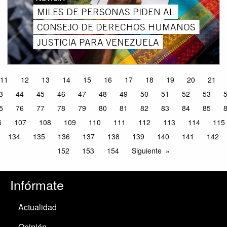
MILES DE PERSONAS PIDEN AL
CONSEJO DE DERECHOS HUMANOS
JUSTICIA PARA VENEZUELA
11
12
13
14
15
16
17
18
19
20
21
3
44
45
46
47
48
49
50
51
52
53
5
76
77
78
79
80
81
82
83
84
85
6
107
108
109
110
111
112
113
114
115
134
135
136
137
138
139
140
141
142
152
153
154
Siguiente
Infórmate
Actualidad
Opinión