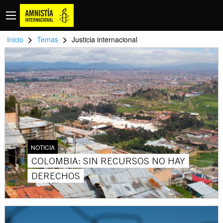
>
>
Inicio
Temas
Justicia internacional
NOTICIA
COLOMBIA: SIN RECURSOS NO HAY
DERECHOS