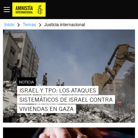
>
>
Inicio
Temas
Justicia internacional
NOTICIA
ISRAEL Y TPO: LOS ATAQUES
SISTEMÁTICOS DE ISRAEL CONTRA
VIVIENDAS EN GAZA