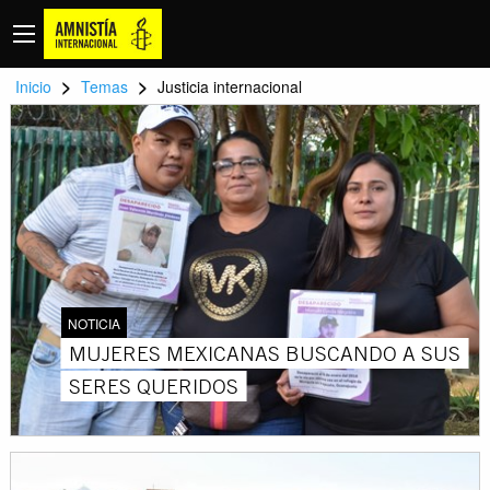
>
>
Inicio
Temas
Justicia internacional
NOTICIA
MUJERES MEXICANAS BUSCANDO A SUS
SERES QUERIDOS