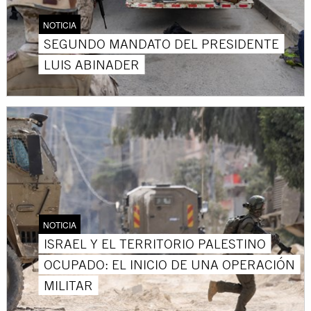
NOTICIA
SEGUNDO MANDATO DEL PRESIDENTE
LUIS ABINADER
NOTICIA
ISRAEL Y EL TERRITORIO PALESTINO
OCUPADO: EL INICIO DE UNA OPERACIÓN
MILITAR