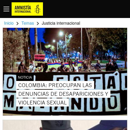
>
>
Inicio
Temas
Justicia internacional
NOTICIA
COLOMBIA: PREOCUPAN LAS
DENUNCIAS DE DESAPARICIONES Y
VIOLENCIA SEXUAL