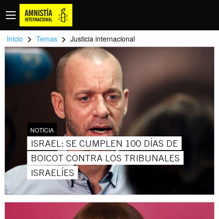
>
>
Inicio
Temas
Justicia internacional
NOTICIA
ISRAEL: SE CUMPLEN 100 DÍAS DE
BOICOT CONTRA LOS TRIBUNALES
ISRAELÍES