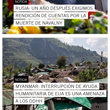
NOTICIA
RUSIA: UN AÑO DESPUÉS EXIGIMOS
RENDICIÓN DE CUENTAS POR LA
MUERTE DE NAVALNY
NOTICIA
MYANMAR: INTERRUPCIÓN DE AYUDA
HUMANITARIA DE EUA ES UNA AMENAZA
A LOS DDHH