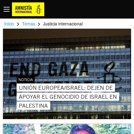
>
>
Inicio
Temas
Justicia internacional
NOTICIA
UNIÓN EUROPEA/ISRAEL: DEJEN DE
APOYAR EL GENOCIDIO DE ISRAEL EN
PALESTINA