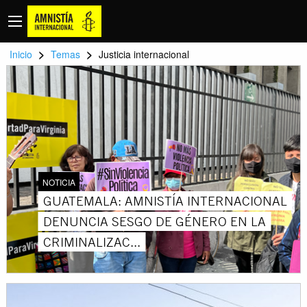
>
>
Inicio
Temas
Justicia internacional
NOTICIA
GUATEMALA: AMNISTÍA INTERNACIONAL
DENUNCIA SESGO DE GÉNERO EN LA
CRIMINALIZAC...