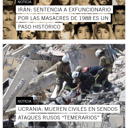
NOTICIA
IRÁN: SENTENCIA A EXFUNCIONARIO
POR LAS MASACRES DE 1988 ES UN
PASO HISTÓRICO
NOTICIA
UCRANIA: MUEREN CIVILES EN SENDOS
ATAQUES RUSOS “TEMERARIOS”