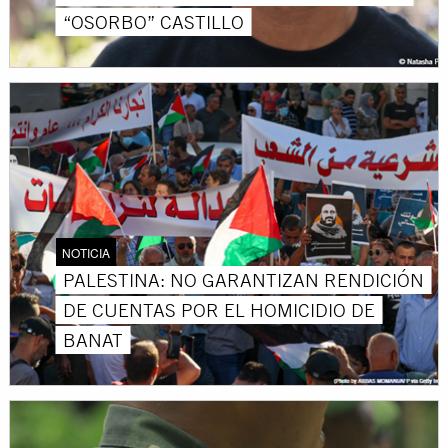
“OSORBO” CASTILLO
NOTICIA
PALESTINA: NO GARANTIZAN RENDICIÓN
DE CUENTAS POR EL HOMICIDIO DE
BANAT