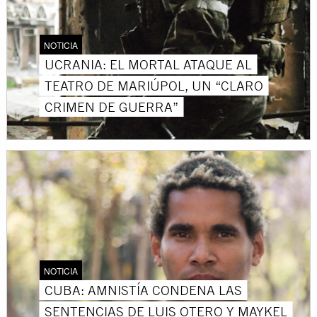
NOTICIA
UCRANIA: EL MORTAL ATAQUE AL
TEATRO DE MARIÚPOL, UN “CLARO
CRIMEN DE GUERRA”
NOTICIA
CUBA: AMNISTÍA CONDENA LAS
SENTENCIAS DE LUIS OTERO Y MAYKEL