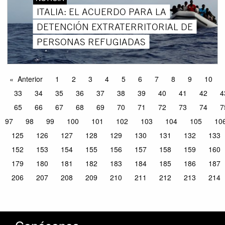
ITALIA: EL ACUERDO PARA LA
DETENCIÓN EXTRATERRITORIAL DE
PERSONAS REFUGIADAS
Anterior
1
2
3
4
5
6
7
8
9
10
33
34
35
36
37
38
39
40
41
42
4
65
66
67
68
69
70
71
72
73
74
7
97
98
99
100
101
102
103
104
105
10
125
126
127
128
129
130
131
132
133
152
153
154
155
156
157
158
159
160
179
180
181
182
183
184
185
186
187
206
207
208
209
210
211
212
213
214