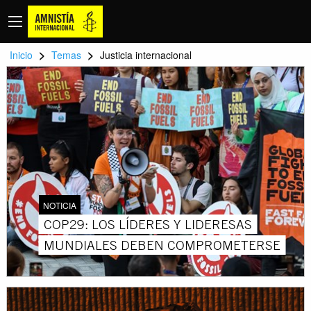
>
>
Inicio
Temas
Justicia internacional
NOTICIA
COP29: LOS LÍDERES Y LIDERESAS
MUNDIALES DEBEN COMPROMETERSE