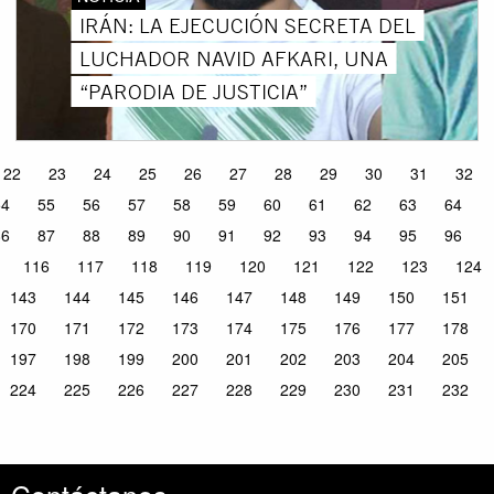
IRÁN: LA EJECUCIÓN SECRETA DEL
LUCHADOR NAVID AFKARI, UNA
“PARODIA DE JUSTICIA”
22
23
24
25
26
27
28
29
30
31
32
54
55
56
57
58
59
60
61
62
63
64
86
87
88
89
90
91
92
93
94
95
96
116
117
118
119
120
121
122
123
124
143
144
145
146
147
148
149
150
151
170
171
172
173
174
175
176
177
178
197
198
199
200
201
202
203
204
205
224
225
226
227
228
229
230
231
232