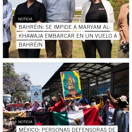
NOTICIA
BAHRÉIN: SE IMPIDE A MARYAM AL-
KHAWAJA EMBARCAR EN UN VUELO A
BAHRÉIN
NOTICIA
MÉXICO: PERSONAS DEFENSORAS DE