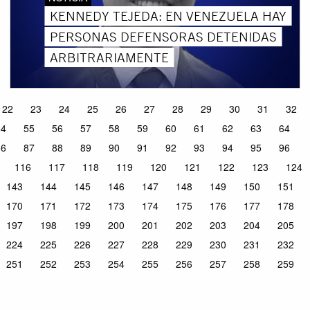
KENNEDY TEJEDA: EN VENEZUELA HAY
PERSONAS DEFENSORAS DETENIDAS
ARBITRARIAMENTE
22
23
24
25
26
27
28
29
30
31
32
54
55
56
57
58
59
60
61
62
63
64
86
87
88
89
90
91
92
93
94
95
96
116
117
118
119
120
121
122
123
124
143
144
145
146
147
148
149
150
151
170
171
172
173
174
175
176
177
178
197
198
199
200
201
202
203
204
205
224
225
226
227
228
229
230
231
232
251
252
253
254
255
256
257
258
259