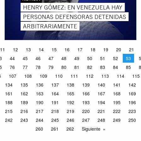
HENRY GÓMEZ: EN VENEZUELA HAY
PERSONAS DEFENSORAS DETENIDAS
ARBITRARIAMENTE
11
12
13
14
15
16
17
18
19
20
21
3
44
45
46
47
48
49
50
51
52
53
5
76
77
78
79
80
81
82
83
84
85
6
107
108
109
110
111
112
113
114
115
134
135
136
137
138
139
140
141
142
161
162
163
164
165
166
167
168
169
188
189
190
191
192
193
194
195
196
215
216
217
218
219
220
221
222
223
242
243
244
245
246
247
248
249
250
260
261
262
Siguiente