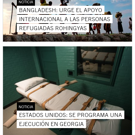
NOTICIA
BANGLADESH: URGE EL APOYO
INTERNACIONAL A LAS PERSONAS
REFUGIADAS ROHINGYAS
NOTICIA
ESTADOS UNIDOS: SE PROGRAMA UNA
EJECUCIÓN EN GEORGIA