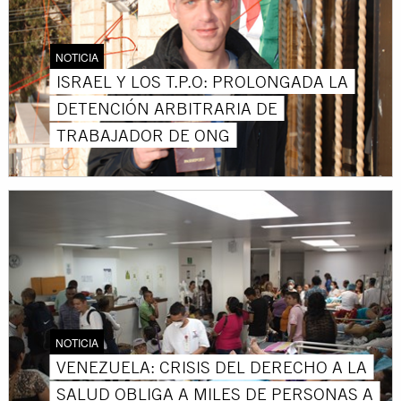
NOTICIA
ISRAEL Y LOS T.P.O: PROLONGADA LA
DETENCIÓN ARBITRARIA DE
TRABAJADOR DE ONG
NOTICIA
VENEZUELA: CRISIS DEL DERECHO A LA
SALUD OBLIGA A MILES DE PERSONAS A