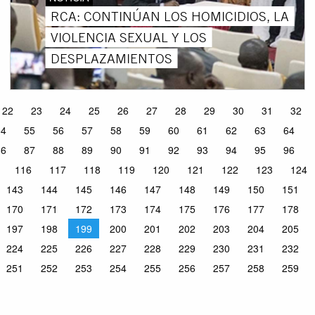
RCA: CONTINÚAN LOS HOMICIDIOS, LA
VIOLENCIA SEXUAL Y LOS
DESPLAZAMIENTOS
22
23
24
25
26
27
28
29
30
31
32
54
55
56
57
58
59
60
61
62
63
64
86
87
88
89
90
91
92
93
94
95
96
116
117
118
119
120
121
122
123
124
143
144
145
146
147
148
149
150
151
170
171
172
173
174
175
176
177
178
197
198
199
200
201
202
203
204
205
224
225
226
227
228
229
230
231
232
251
252
253
254
255
256
257
258
259