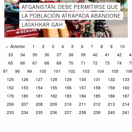
AFGANISTÁN: DEBE PERMITIRSE QUE
LA POBLACIÓN ATRAPADA ABANDONE
LASKHKAR GAH
Anterior
1
2
3
4
5
6
7
8
9
10
33
34
35
36
37
38
39
40
41
42
4
65
66
67
68
69
70
71
72
73
74
7
97
98
99
100
101
102
103
104
105
10
125
126
127
128
129
130
131
132
133
152
153
154
155
156
157
158
159
160
179
180
181
182
183
184
185
186
187
206
207
208
209
210
211
212
213
214
233
234
235
236
237
238
239
240
241