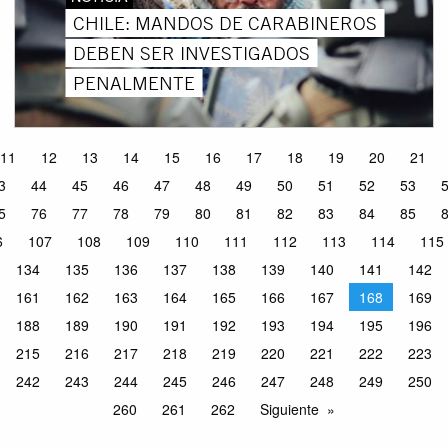
CHILE: MANDOS DE CARABINEROS
DEBEN SER INVESTIGADOS
PENALMENTE
11
12
13
14
15
16
17
18
19
20
21
3
44
45
46
47
48
49
50
51
52
53
5
76
77
78
79
80
81
82
83
84
85
6
107
108
109
110
111
112
113
114
115
134
135
136
137
138
139
140
141
142
161
162
163
164
165
166
167
168
169
188
189
190
191
192
193
194
195
196
215
216
217
218
219
220
221
222
223
242
243
244
245
246
247
248
249
250
260
261
262
Siguiente