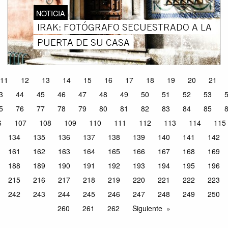
NOTICIA
IRAK: FOTÓGRAFO SECUESTRADO A LA
PUERTA DE SU CASA
11
12
13
14
15
16
17
18
19
20
21
3
44
45
46
47
48
49
50
51
52
53
5
76
77
78
79
80
81
82
83
84
85
6
107
108
109
110
111
112
113
114
115
134
135
136
137
138
139
140
141
142
161
162
163
164
165
166
167
168
169
188
189
190
191
192
193
194
195
196
215
216
217
218
219
220
221
222
223
242
243
244
245
246
247
248
249
250
260
261
262
Siguiente