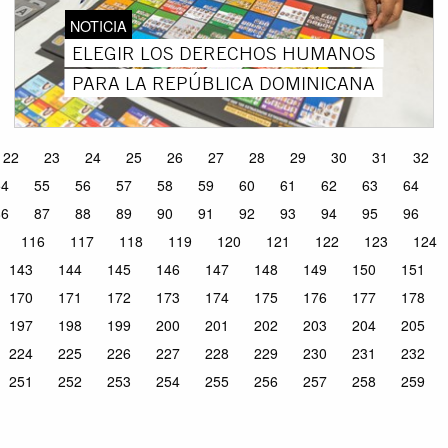
NOTICIA
ELEGIR LOS DERECHOS HUMANOS
PARA LA REPÚBLICA DOMINICANA
22
23
24
25
26
27
28
29
30
31
32
54
55
56
57
58
59
60
61
62
63
64
86
87
88
89
90
91
92
93
94
95
96
116
117
118
119
120
121
122
123
124
143
144
145
146
147
148
149
150
151
170
171
172
173
174
175
176
177
178
197
198
199
200
201
202
203
204
205
224
225
226
227
228
229
230
231
232
251
252
253
254
255
256
257
258
259