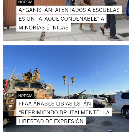
NOTICIA
AFGANISTÁN: ATENTADOS A ESCUELAS
ES UN “ATAQUE CONDENABLE” A
MINORÍAS ÉTNICAS
NOTICIA
FFAA ÁRABES LIBIAS ESTÁN
“REPRIMIENDO BRUTALMENTE” LA
LIBERTAD DE EXPRESIÓN