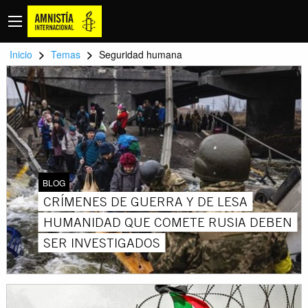
>
>
Inicio
Temas
Seguridad humana
BLOG
CRÍMENES DE GUERRA Y DE LESA
HUMANIDAD QUE COMETE RUSIA DEBEN
SER INVESTIGADOS