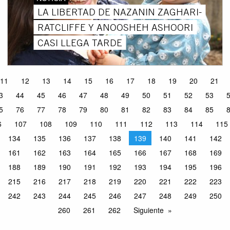
LA LIBERTAD DE NAZANIN ZAGHARI-
RATCLIFFE Y ANOOSHEH ASHOORI
CASI LLEGA TARDE
11
12
13
14
15
16
17
18
19
20
21
3
44
45
46
47
48
49
50
51
52
53
5
76
77
78
79
80
81
82
83
84
85
6
107
108
109
110
111
112
113
114
115
134
135
136
137
138
139
140
141
142
161
162
163
164
165
166
167
168
169
188
189
190
191
192
193
194
195
196
215
216
217
218
219
220
221
222
223
242
243
244
245
246
247
248
249
250
260
261
262
Siguiente