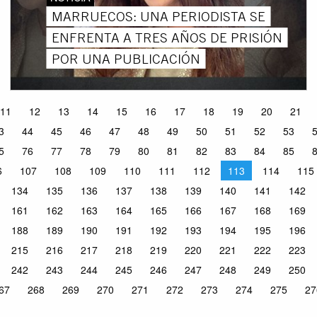
MARRUECOS: UNA PERIODISTA SE
ENFRENTA A TRES AÑOS DE PRISIÓN
POR UNA PUBLICACIÓN
11
12
13
14
15
16
17
18
19
20
21
3
44
45
46
47
48
49
50
51
52
53
5
76
77
78
79
80
81
82
83
84
85
6
107
108
109
110
111
112
113
114
115
134
135
136
137
138
139
140
141
142
161
162
163
164
165
166
167
168
169
188
189
190
191
192
193
194
195
196
215
216
217
218
219
220
221
222
223
242
243
244
245
246
247
248
249
250
67
268
269
270
271
272
273
274
275
27