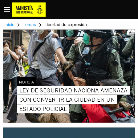
>
>
Inicio
Temas
Libertad de expresión
NOTICIA
LEY DE SEGURIDAD NACIONA AMENAZA
CON CONVERTIR LA CIUDAD EN UN
ESTADO POLICIAL