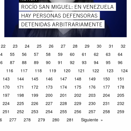
ROCÍO SAN MIGUEL: EN VENEZUELA
HAY PERSONAS DEFENSORAS
DETENIDAS ARBITRARIAMENTE
22
23
24
25
26
27
28
29
30
31
32
54
55
56
57
58
59
60
61
62
63
64
86
87
88
89
90
91
92
93
94
95
96
116
117
118
119
120
121
122
123
124
143
144
145
146
147
148
149
150
151
170
171
172
173
174
175
176
177
178
197
198
199
200
201
202
203
204
205
224
225
226
227
228
229
230
231
232
251
252
253
254
255
256
257
258
259
6
277
278
279
280
281
Siguiente