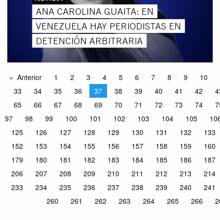
ANA CAROLINA GUAITA: EN
VENEZUELA HAY PERIODISTAS EN
DETENCIÓN ARBITRARIA
Anterior
1
2
3
4
5
6
7
8
9
10
33
34
35
36
37
38
39
40
41
42
4
65
66
67
68
69
70
71
72
73
74
7
97
98
99
100
101
102
103
104
105
10
125
126
127
128
129
130
131
132
133
152
153
154
155
156
157
158
159
160
179
180
181
182
183
184
185
186
187
206
207
208
209
210
211
212
213
214
233
234
235
236
237
238
239
240
241
260
261
262
263
264
265
266
2