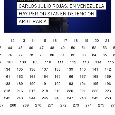
CARLOS JULIO ROJAS: EN VENEZUELA
HAY PERIODISTAS EN DETENCIÓN
ARBITRARIA
11
12
13
14
15
16
17
18
19
20
21
3
44
45
46
47
48
49
50
51
52
53
5
76
77
78
79
80
81
82
83
84
85
6
107
108
109
110
111
112
113
114
115
134
135
136
137
138
139
140
141
142
161
162
163
164
165
166
167
168
169
188
189
190
191
192
193
194
195
196
215
216
217
218
219
220
221
222
223
242
243
244
245
246
247
248
249
250
67
268
269
270
271
272
273
274
275
27