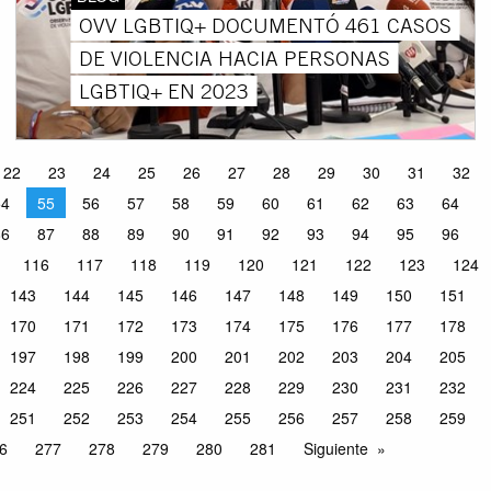
OVV LGBTIQ+ DOCUMENTÓ 461 CASOS
DE VIOLENCIA HACIA PERSONAS
LGBTIQ+ EN 2023
22
23
24
25
26
27
28
29
30
31
32
54
55
56
57
58
59
60
61
62
63
64
86
87
88
89
90
91
92
93
94
95
96
116
117
118
119
120
121
122
123
124
143
144
145
146
147
148
149
150
151
170
171
172
173
174
175
176
177
178
197
198
199
200
201
202
203
204
205
224
225
226
227
228
229
230
231
232
251
252
253
254
255
256
257
258
259
6
277
278
279
280
281
Siguiente