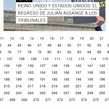
REINO UNIDO Y ESTADOS UNIDOS: EL
REGRESO DE JULIAN ASSANGE A LOS
TRIBUNALES
11
12
13
14
15
16
17
18
19
20
21
3
44
45
46
47
48
49
50
51
52
53
5
76
77
78
79
80
81
82
83
84
85
6
107
108
109
110
111
112
113
114
115
134
135
136
137
138
139
140
141
142
161
162
163
164
165
166
167
168
169
188
189
190
191
192
193
194
195
196
215
216
217
218
219
220
221
222
223
242
243
244
245
246
247
248
249
250
67
268
269
270
271
272
273
274
275
27