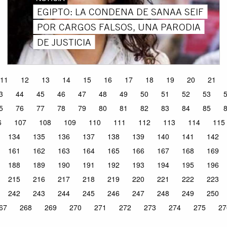
EGIPTO: LA CONDENA DE SANAA SEIF
POR CARGOS FALSOS, UNA PARODIA
DE JUSTICIA
11
12
13
14
15
16
17
18
19
20
21
3
44
45
46
47
48
49
50
51
52
53
5
76
77
78
79
80
81
82
83
84
85
6
107
108
109
110
111
112
113
114
115
134
135
136
137
138
139
140
141
142
161
162
163
164
165
166
167
168
169
188
189
190
191
192
193
194
195
196
215
216
217
218
219
220
221
222
223
242
243
244
245
246
247
248
249
250
67
268
269
270
271
272
273
274
275
27