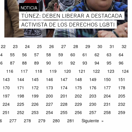
NOTICIA
TÚNEZ: DEBEN LIBERAR A DESTACADA
ACTIVISTA DE LOS DERECHOS LGBTI
22
23
24
25
26
27
28
29
30
31
32
54
55
56
57
58
59
60
61
62
63
64
86
87
88
89
90
91
92
93
94
95
96
116
117
118
119
120
121
122
123
124
143
144
145
146
147
148
149
150
151
170
171
172
173
174
175
176
177
178
197
198
199
200
201
202
203
204
205
224
225
226
227
228
229
230
231
232
251
252
253
254
255
256
257
258
259
6
277
278
279
280
281
Siguiente