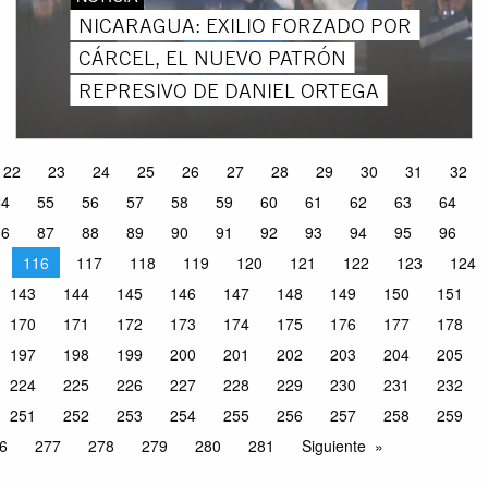
NICARAGUA: EXILIO FORZADO POR
CÁRCEL, EL NUEVO PATRÓN
REPRESIVO DE DANIEL ORTEGA
22
23
24
25
26
27
28
29
30
31
32
54
55
56
57
58
59
60
61
62
63
64
86
87
88
89
90
91
92
93
94
95
96
116
117
118
119
120
121
122
123
124
143
144
145
146
147
148
149
150
151
170
171
172
173
174
175
176
177
178
197
198
199
200
201
202
203
204
205
224
225
226
227
228
229
230
231
232
251
252
253
254
255
256
257
258
259
6
277
278
279
280
281
Siguiente