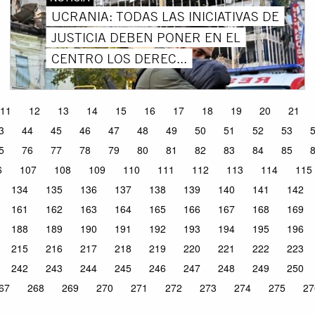
UCRANIA: TODAS LAS INICIATIVAS DE
JUSTICIA DEBEN PONER EN EL
CENTRO LOS DEREC...
11
12
13
14
15
16
17
18
19
20
21
3
44
45
46
47
48
49
50
51
52
53
5
76
77
78
79
80
81
82
83
84
85
6
107
108
109
110
111
112
113
114
115
134
135
136
137
138
139
140
141
142
161
162
163
164
165
166
167
168
169
188
189
190
191
192
193
194
195
196
215
216
217
218
219
220
221
222
223
242
243
244
245
246
247
248
249
250
67
268
269
270
271
272
273
274
275
27