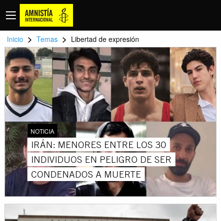
>
>
Inicio
Temas
Libertad de expresión
NOTICIA
IRÁN: MENORES ENTRE LOS 30
INDIVIDUOS EN PELIGRO DE SER
CONDENADOS A MUERTE