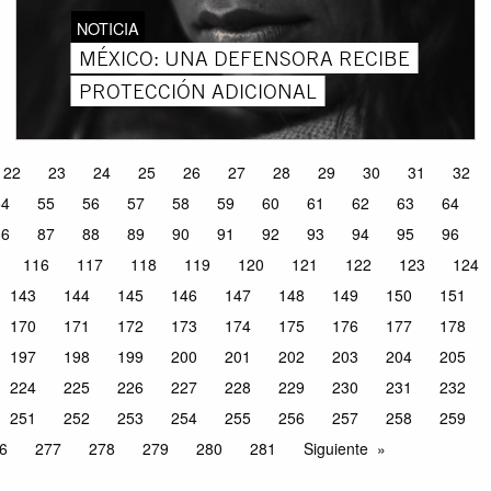
NOTICIA
MÉXICO: UNA DEFENSORA RECIBE
PROTECCIÓN ADICIONAL
22
23
24
25
26
27
28
29
30
31
32
54
55
56
57
58
59
60
61
62
63
64
86
87
88
89
90
91
92
93
94
95
96
116
117
118
119
120
121
122
123
124
143
144
145
146
147
148
149
150
151
170
171
172
173
174
175
176
177
178
197
198
199
200
201
202
203
204
205
224
225
226
227
228
229
230
231
232
251
252
253
254
255
256
257
258
259
6
277
278
279
280
281
Siguiente