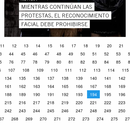
MIENTRAS CONTINÚAN LAS
PROTESTAS, EL RECONOCIMIENTO
FACIAL DEBE PROHIBIRSE
11
12
13
14
15
16
17
18
19
20
21
3
44
45
46
47
48
49
50
51
52
53
5
76
77
78
79
80
81
82
83
84
85
6
107
108
109
110
111
112
113
114
115
134
135
136
137
138
139
140
141
142
161
162
163
164
165
166
167
168
169
188
189
190
191
192
193
194
195
196
215
216
217
218
219
220
221
222
223
242
243
244
245
246
247
248
249
250
67
268
269
270
271
272
273
274
275
27