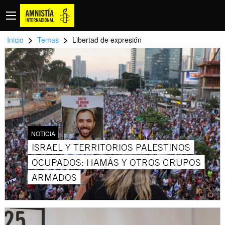
>
>
Inicio
Temas
Libertad de expresión
NOTICIA
ISRAEL Y TERRITORIOS PALESTINOS
OCUPADOS: HAMÁS Y OTROS GRUPOS
ARMADOS