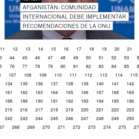
AFGANISTÁN: COMUNIDAD
INTERNACIONAL DEBE IMPLEMENTAR
RECOMENDACIONES DE LA ONU
11
12
13
14
15
16
17
18
19
20
21
3
44
45
46
47
48
49
50
51
52
53
5
76
77
78
79
80
81
82
83
84
85
6
107
108
109
110
111
112
113
114
115
134
135
136
137
138
139
140
141
142
161
162
163
164
165
166
167
168
169
188
189
190
191
192
193
194
195
196
215
216
217
218
219
220
221
222
223
242
243
244
245
246
247
248
249
250
67
268
269
270
271
272
273
274
275
27