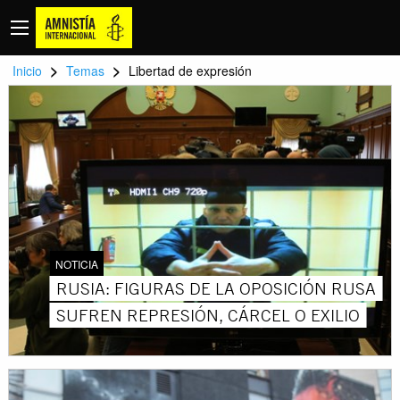
>
>
Inicio
Temas
Libertad de expresión
NOTICIA
RUSIA: FIGURAS DE LA OPOSICIÓN RUSA
SUFREN REPRESIÓN, CÁRCEL O EXILIO