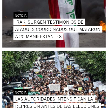
NOTICIA
IRAK: SURGEN TESTIMONIOS DE
ATAQUES COORDINADOS QUE MATARON
A 20 MANIFESTANTES
NOTICIA
LAS AUTORIDADES INTENSIFICAN LA
REPRESIÓN ANTES DE LAS ELECCIONES