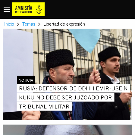
>
>
Inicio
Temas
Libertad de expresión
NOTICIA
RUSIA: DEFENSOR DE DDHH EMIR-USEIN
KUKU NO DEBE SER JUZGADO POR
TRIBUNAL MILITAR