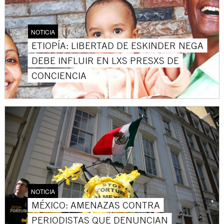
NOTICIA
ETIOPÍA: LIBERTAD DE ESKINDER NEGA
DEBE INFLUIR EN LXS PRESXS DE
CONCIENCIA
NOTICIA
MÉXICO: AMENAZAS CONTRA
PERIODISTAS QUE DENUNCIAN