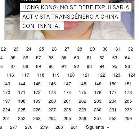
HONG KONG: NO SE DEBE EXPULSAR A
ACTIVISTA TRANSGÉNERO A CHINA
CONTINENTAL
22
23
24
25
26
27
28
29
30
31
32
54
55
56
57
58
59
60
61
62
63
64
86
87
88
89
90
91
92
93
94
95
96
116
117
118
119
120
121
122
123
124
143
144
145
146
147
148
149
150
151
170
171
172
173
174
175
176
177
178
197
198
199
200
201
202
203
204
205
224
225
226
227
228
229
230
231
232
251
252
253
254
255
256
257
258
259
6
277
278
279
280
281
Siguiente