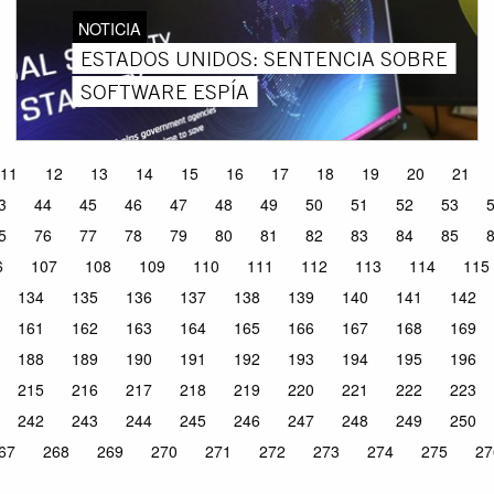
NOTICIA
ESTADOS UNIDOS: SENTENCIA SOBRE
SOFTWARE ESPÍA
11
12
13
14
15
16
17
18
19
20
21
3
44
45
46
47
48
49
50
51
52
53
5
76
77
78
79
80
81
82
83
84
85
6
107
108
109
110
111
112
113
114
115
134
135
136
137
138
139
140
141
142
161
162
163
164
165
166
167
168
169
188
189
190
191
192
193
194
195
196
215
216
217
218
219
220
221
222
223
242
243
244
245
246
247
248
249
250
67
268
269
270
271
272
273
274
275
27