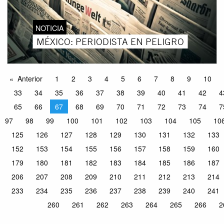
NOTICIA
MÉXICO: PERIODISTA EN PELIGRO
Anterior
1
2
3
4
5
6
7
8
9
10
33
34
35
36
37
38
39
40
41
42
4
65
66
67
68
69
70
71
72
73
74
7
97
98
99
100
101
102
103
104
105
10
125
126
127
128
129
130
131
132
133
152
153
154
155
156
157
158
159
160
179
180
181
182
183
184
185
186
187
206
207
208
209
210
211
212
213
214
233
234
235
236
237
238
239
240
241
260
261
262
263
264
265
266
2