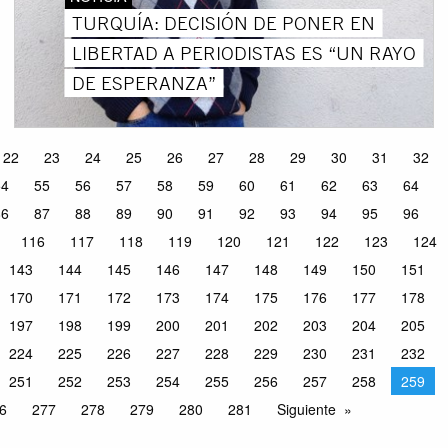
TURQUÍA: DECISIÓN DE PONER EN
LIBERTAD A PERIODISTAS ES “UN RAYO
DE ESPERANZA”
22
23
24
25
26
27
28
29
30
31
32
54
55
56
57
58
59
60
61
62
63
64
86
87
88
89
90
91
92
93
94
95
96
116
117
118
119
120
121
122
123
124
143
144
145
146
147
148
149
150
151
170
171
172
173
174
175
176
177
178
197
198
199
200
201
202
203
204
205
224
225
226
227
228
229
230
231
232
251
252
253
254
255
256
257
258
259
6
277
278
279
280
281
Siguiente