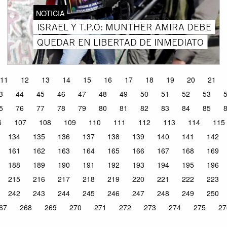
NOTICIA
ISRAEL Y T.P.O: MUNTHER AMIRA DEBE
QUEDAR EN LIBERTAD DE INMEDIATO
11
12
13
14
15
16
17
18
19
20
21
3
44
45
46
47
48
49
50
51
52
53
5
76
77
78
79
80
81
82
83
84
85
6
107
108
109
110
111
112
113
114
115
134
135
136
137
138
139
140
141
142
161
162
163
164
165
166
167
168
169
188
189
190
191
192
193
194
195
196
215
216
217
218
219
220
221
222
223
242
243
244
245
246
247
248
249
250
67
268
269
270
271
272
273
274
275
27