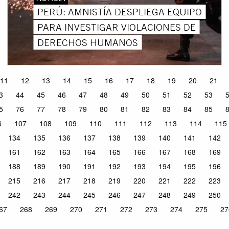
PERÚ: AMNISTÍA DESPLIEGA EQUIPO
PARA INVESTIGAR VIOLACIONES DE
DERECHOS HUMANOS
11
12
13
14
15
16
17
18
19
20
21
3
44
45
46
47
48
49
50
51
52
53
5
76
77
78
79
80
81
82
83
84
85
6
107
108
109
110
111
112
113
114
115
134
135
136
137
138
139
140
141
142
161
162
163
164
165
166
167
168
169
188
189
190
191
192
193
194
195
196
215
216
217
218
219
220
221
222
223
242
243
244
245
246
247
248
249
250
67
268
269
270
271
272
273
274
275
27