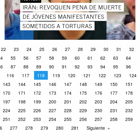
IRÁN: REVOQUEN PENA DE MUERTE
DE JÓVENES MANIFESTANTES
SOMETIDOS A TORTURAS
22
23
24
25
26
27
28
29
30
31
32
54
55
56
57
58
59
60
61
62
63
64
86
87
88
89
90
91
92
93
94
95
96
116
117
118
119
120
121
122
123
124
143
144
145
146
147
148
149
150
151
170
171
172
173
174
175
176
177
178
197
198
199
200
201
202
203
204
205
224
225
226
227
228
229
230
231
232
251
252
253
254
255
256
257
258
259
6
277
278
279
280
281
Siguiente