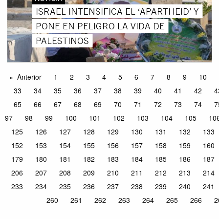
ISRAEL INTENSIFICA EL ‘APARTHEID’ Y
PONE EN PELIGRO LA VIDA DE
PALESTINOS
Anterior
1
2
3
4
5
6
7
8
9
10
33
34
35
36
37
38
39
40
41
42
4
65
66
67
68
69
70
71
72
73
74
7
97
98
99
100
101
102
103
104
105
10
125
126
127
128
129
130
131
132
133
152
153
154
155
156
157
158
159
160
179
180
181
182
183
184
185
186
187
206
207
208
209
210
211
212
213
214
233
234
235
236
237
238
239
240
241
260
261
262
263
264
265
266
2