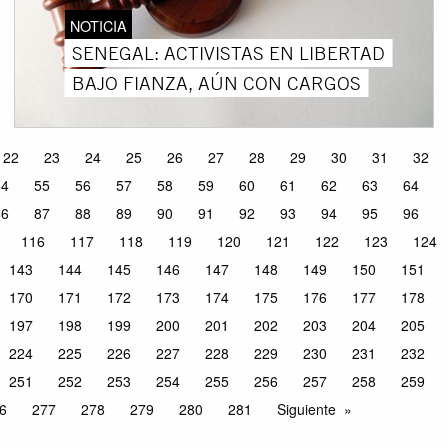
NOTICIA
SENEGAL: ACTIVISTAS EN LIBERTAD
BAJO FIANZA, AÚN CON CARGOS
22
23
24
25
26
27
28
29
30
31
32
54
55
56
57
58
59
60
61
62
63
64
86
87
88
89
90
91
92
93
94
95
96
116
117
118
119
120
121
122
123
124
143
144
145
146
147
148
149
150
151
170
171
172
173
174
175
176
177
178
197
198
199
200
201
202
203
204
205
224
225
226
227
228
229
230
231
232
251
252
253
254
255
256
257
258
259
6
277
278
279
280
281
Siguiente