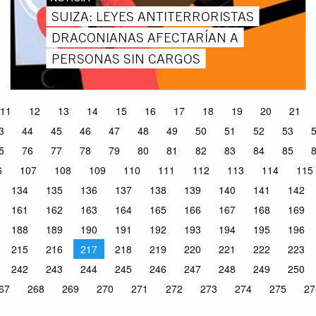
SUIZA: LEYES ANTITERRORISTAS
DRACONIANAS AFECTARÍAN A
PERSONAS SIN CARGOS
11
12
13
14
15
16
17
18
19
20
21
3
44
45
46
47
48
49
50
51
52
53
5
76
77
78
79
80
81
82
83
84
85
6
107
108
109
110
111
112
113
114
115
134
135
136
137
138
139
140
141
142
161
162
163
164
165
166
167
168
169
188
189
190
191
192
193
194
195
196
215
216
217
218
219
220
221
222
223
242
243
244
245
246
247
248
249
250
67
268
269
270
271
272
273
274
275
27