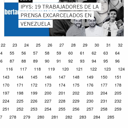
IPYS: 19 TRABAJADORES DE LA
PRENSA EXCARCELADOS EN
VENEZUELA
22
23
24
25
26
27
28
29
30
31
32
54
55
56
57
58
59
60
61
62
63
64
86
87
88
89
90
91
92
93
94
95
96
116
117
118
119
120
121
122
123
124
143
144
145
146
147
148
149
150
151
170
171
172
173
174
175
176
177
178
197
198
199
200
201
202
203
204
205
224
225
226
227
228
229
230
231
232
251
252
253
254
255
256
257
258
259
7
278
279
280
281
282
283
284
285