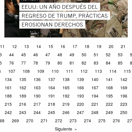
EEUU: UN AÑO DESPUÉS DEL
REGRESO DE TRUMP, PRÁCTICAS
EROSIONAN DERECHOS
11
12
13
14
15
16
17
18
19
20
21
3
44
45
46
47
48
49
50
51
52
53
5
76
77
78
79
80
81
82
83
84
85
6
107
108
109
110
111
112
113
114
115
134
135
136
137
138
139
140
141
142
161
162
163
164
165
166
167
168
169
188
189
190
191
192
193
194
195
196
215
216
217
218
219
220
221
222
223
242
243
244
245
246
247
248
249
250
68
269
270
271
272
273
274
275
276
27
Siguiente