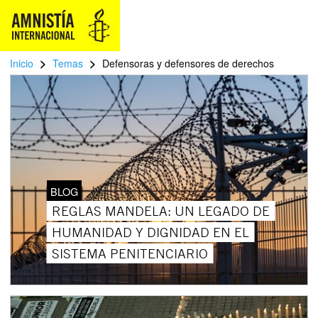
>
>
Inicio
Temas
Defensoras y defensores de derechos
BLOG
REGLAS MANDELA: UN LEGADO DE
HUMANIDAD Y DIGNIDAD EN EL
SISTEMA PENITENCIARIO