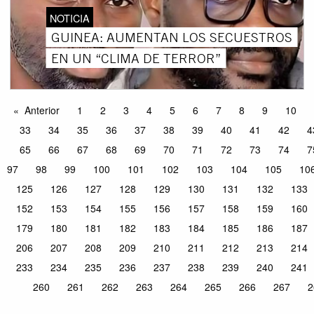
NOTICIA
GUINEA: AUMENTAN LOS SECUESTROS
EN UN “CLIMA DE TERROR”
Anterior
1
2
3
4
5
6
7
8
9
10
33
34
35
36
37
38
39
40
41
42
4
65
66
67
68
69
70
71
72
73
74
7
97
98
99
100
101
102
103
104
105
10
125
126
127
128
129
130
131
132
133
152
153
154
155
156
157
158
159
160
179
180
181
182
183
184
185
186
187
206
207
208
209
210
211
212
213
214
233
234
235
236
237
238
239
240
241
260
261
262
263
264
265
266
267
2