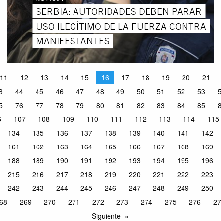
SERBIA: AUTORIDADES DEBEN PARAR
USO ILEGÍTIMO DE LA FUERZA CONTRA
MANIFESTANTES
11
12
13
14
15
16
17
18
19
20
21
3
44
45
46
47
48
49
50
51
52
53
5
76
77
78
79
80
81
82
83
84
85
6
107
108
109
110
111
112
113
114
115
134
135
136
137
138
139
140
141
142
161
162
163
164
165
166
167
168
169
188
189
190
191
192
193
194
195
196
215
216
217
218
219
220
221
222
223
242
243
244
245
246
247
248
249
250
68
269
270
271
272
273
274
275
276
27
Siguiente