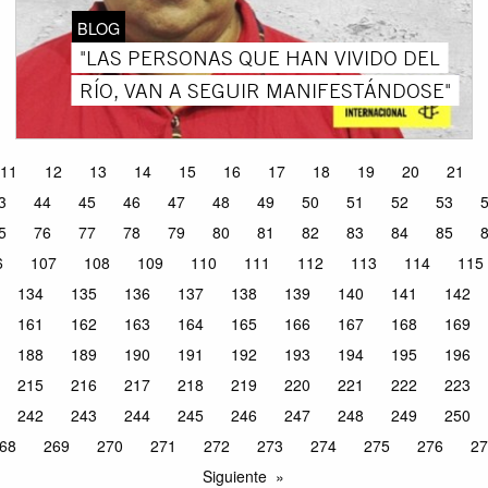
BLOG
"LAS PERSONAS QUE HAN VIVIDO DEL
RÍO, VAN A SEGUIR MANIFESTÁNDOSE"
11
12
13
14
15
16
17
18
19
20
21
3
44
45
46
47
48
49
50
51
52
53
5
76
77
78
79
80
81
82
83
84
85
6
107
108
109
110
111
112
113
114
115
134
135
136
137
138
139
140
141
142
161
162
163
164
165
166
167
168
169
188
189
190
191
192
193
194
195
196
215
216
217
218
219
220
221
222
223
242
243
244
245
246
247
248
249
250
68
269
270
271
272
273
274
275
276
27
Siguiente