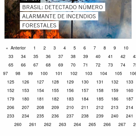
BRASIL: DETECTADO NÚMERO
ALARMANTE DE INCENDIOS
FORESTALES
Anterior
1
2
3
4
5
6
7
8
9
10
33
34
35
36
37
38
39
40
41
42
4
65
66
67
68
69
70
71
72
73
74
7
97
98
99
100
101
102
103
104
105
10
125
126
127
128
129
130
131
132
133
152
153
154
155
156
157
158
159
160
179
180
181
182
183
184
185
186
187
206
207
208
209
210
211
212
213
214
233
234
235
236
237
238
239
240
241
260
261
262
263
264
265
266
267
2