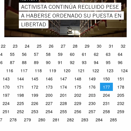
ACTIVISTA CONTINÚA RECLUIDO PESE
A HABERSE ORDENADO SU PUESTA EN
LIBERTAD
22
23
24
25
26
27
28
29
30
31
32
54
55
56
57
58
59
60
61
62
63
64
86
87
88
89
90
91
92
93
94
95
96
116
117
118
119
120
121
122
123
124
143
144
145
146
147
148
149
150
151
170
171
172
173
174
175
176
177
178
197
198
199
200
201
202
203
204
205
224
225
226
227
228
229
230
231
232
251
252
253
254
255
256
257
258
259
7
278
279
280
281
282
283
284
285