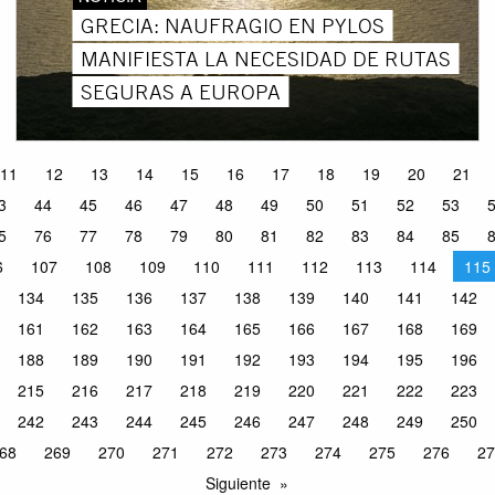
GRECIA: NAUFRAGIO EN PYLOS
MANIFIESTA LA NECESIDAD DE RUTAS
SEGURAS A EUROPA
11
12
13
14
15
16
17
18
19
20
21
3
44
45
46
47
48
49
50
51
52
53
5
76
77
78
79
80
81
82
83
84
85
6
107
108
109
110
111
112
113
114
115
134
135
136
137
138
139
140
141
142
161
162
163
164
165
166
167
168
169
188
189
190
191
192
193
194
195
196
215
216
217
218
219
220
221
222
223
242
243
244
245
246
247
248
249
250
68
269
270
271
272
273
274
275
276
27
Siguiente