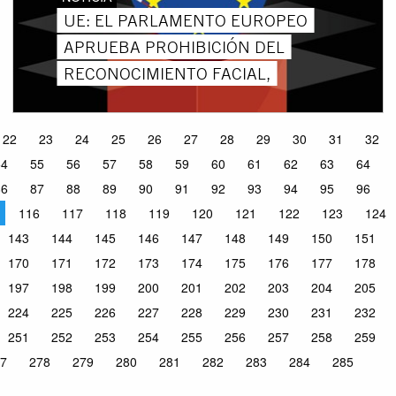
UE: EL PARLAMENTO EUROPEO
APRUEBA PROHIBICIÓN DEL
RECONOCIMIENTO FACIAL,
22
23
24
25
26
27
28
29
30
31
32
54
55
56
57
58
59
60
61
62
63
64
86
87
88
89
90
91
92
93
94
95
96
116
117
118
119
120
121
122
123
124
143
144
145
146
147
148
149
150
151
170
171
172
173
174
175
176
177
178
197
198
199
200
201
202
203
204
205
224
225
226
227
228
229
230
231
232
251
252
253
254
255
256
257
258
259
7
278
279
280
281
282
283
284
285