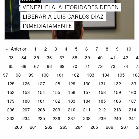
VENEZUELA: AUTORIDADES DEBEN
LIBERAR A LUIS CARLOS DÍAZ
INMEDIATAMENTE
Anterior
1
2
3
4
5
6
7
8
9
10
33
34
35
36
37
38
39
40
41
42
4
65
66
67
68
69
70
71
72
73
74
7
97
98
99
100
101
102
103
104
105
10
125
126
127
128
129
130
131
132
133
152
153
154
155
156
157
158
159
160
179
180
181
182
183
184
185
186
187
206
207
208
209
210
211
212
213
214
233
234
235
236
237
238
239
240
241
260
261
262
263
264
265
266
267
2