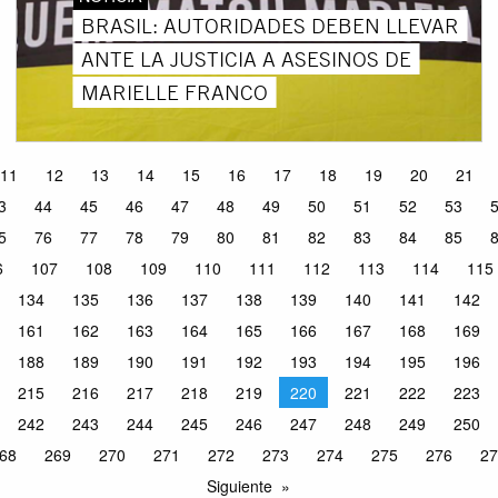
BRASIL: AUTORIDADES DEBEN LLEVAR
ANTE LA JUSTICIA A ASESINOS DE
MARIELLE FRANCO
11
12
13
14
15
16
17
18
19
20
21
3
44
45
46
47
48
49
50
51
52
53
5
76
77
78
79
80
81
82
83
84
85
6
107
108
109
110
111
112
113
114
115
134
135
136
137
138
139
140
141
142
161
162
163
164
165
166
167
168
169
188
189
190
191
192
193
194
195
196
215
216
217
218
219
220
221
222
223
242
243
244
245
246
247
248
249
250
68
269
270
271
272
273
274
275
276
27
Siguiente