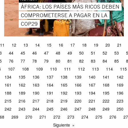
ÁFRICA: LOS PAÍSES MÁS RICOS DEBEN
COMPROMETERSE A PAGAR EN LA
COP29
11
12
13
14
15
16
17
18
19
20
21
3
44
45
46
47
48
49
50
51
52
53
5
76
77
78
79
80
81
82
83
84
85
6
107
108
109
110
111
112
113
114
115
134
135
136
137
138
139
140
141
142
161
162
163
164
165
166
167
168
169
188
189
190
191
192
193
194
195
196
215
216
217
218
219
220
221
222
223
242
243
244
245
246
247
248
249
250
68
269
270
271
272
273
274
275
276
27
Siguiente