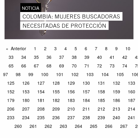
NOTICIA
COLOMBIA: MUJERES BUSCADORAS
NECESITADAS DE PROTECCIÓN
Anterior
1
2
3
4
5
6
7
8
9
10
33
34
35
36
37
38
39
40
41
42
4
65
66
67
68
69
70
71
72
73
74
7
97
98
99
100
101
102
103
104
105
10
125
126
127
128
129
130
131
132
133
152
153
154
155
156
157
158
159
160
179
180
181
182
183
184
185
186
187
206
207
208
209
210
211
212
213
214
233
234
235
236
237
238
239
240
241
260
261
262
263
264
265
266
267
2