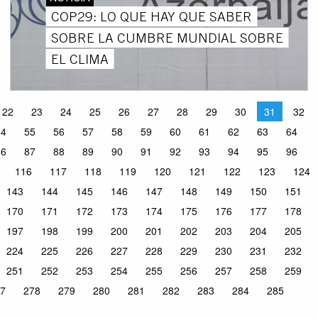
COP29: LO QUE HAY QUE SABER
SOBRE LA CUMBRE MUNDIAL SOBRE
EL CLIMA
22
23
24
25
26
27
28
29
30
31
32
54
55
56
57
58
59
60
61
62
63
64
86
87
88
89
90
91
92
93
94
95
96
116
117
118
119
120
121
122
123
124
143
144
145
146
147
148
149
150
151
170
171
172
173
174
175
176
177
178
197
198
199
200
201
202
203
204
205
224
225
226
227
228
229
230
231
232
251
252
253
254
255
256
257
258
259
7
278
279
280
281
282
283
284
285