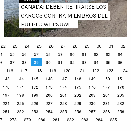
CANADÁ: DEBEN RETIRARSE LOS
CARGOS CONTRA MIEMBROS DEL
PUEBLO WET’SUWET’
22
23
24
25
26
27
28
29
30
31
32
54
55
56
57
58
59
60
61
62
63
64
86
87
88
89
90
91
92
93
94
95
96
116
117
118
119
120
121
122
123
124
143
144
145
146
147
148
149
150
151
170
171
172
173
174
175
176
177
178
197
198
199
200
201
202
203
204
205
224
225
226
227
228
229
230
231
232
251
252
253
254
255
256
257
258
259
7
278
279
280
281
282
283
284
285