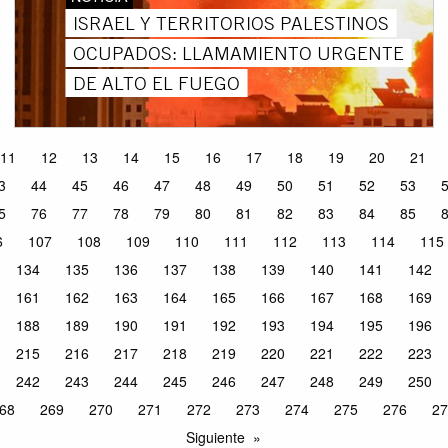
ISRAEL Y TERRITORIOS PALESTINOS
OCUPADOS: LLAMAMIENTO URGENTE
DE ALTO EL FUEGO
11
12
13
14
15
16
17
18
19
20
21
3
44
45
46
47
48
49
50
51
52
53
5
76
77
78
79
80
81
82
83
84
85
6
107
108
109
110
111
112
113
114
115
134
135
136
137
138
139
140
141
142
161
162
163
164
165
166
167
168
169
188
189
190
191
192
193
194
195
196
215
216
217
218
219
220
221
222
223
242
243
244
245
246
247
248
249
250
68
269
270
271
272
273
274
275
276
27
Siguiente