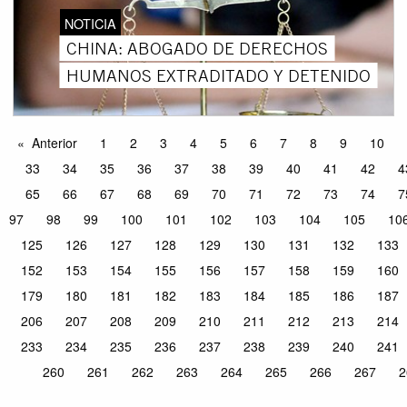
NOTICIA
CHINA: ABOGADO DE DERECHOS
HUMANOS EXTRADITADO Y DETENIDO
Anterior
1
2
3
4
5
6
7
8
9
10
33
34
35
36
37
38
39
40
41
42
4
65
66
67
68
69
70
71
72
73
74
7
97
98
99
100
101
102
103
104
105
10
125
126
127
128
129
130
131
132
133
152
153
154
155
156
157
158
159
160
179
180
181
182
183
184
185
186
187
206
207
208
209
210
211
212
213
214
233
234
235
236
237
238
239
240
241
260
261
262
263
264
265
266
267
2