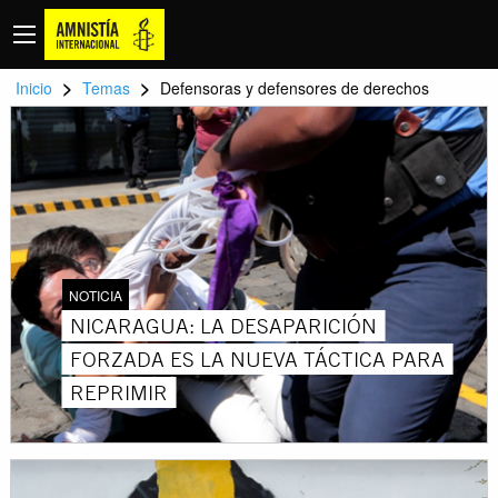
>
>
Inicio
Temas
Defensoras y defensores de derechos
NOTICIA
NICARAGUA: LA DESAPARICIÓN
FORZADA ES LA NUEVA TÁCTICA PARA
REPRIMIR